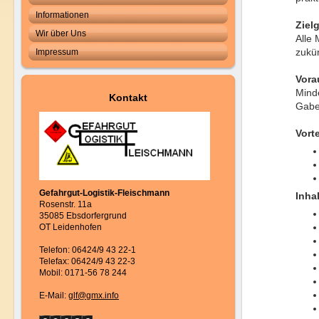
Informationen
Ziel
Wir über Uns
Alle 
zukün
Impressum
Vora
Minde
Kontakt
Gabe
Vorte
Gefahrgut-Logistik-Fleischmann
Inha
Rosenstr. 11a
35085 Ebsdorfergrund
OT Leidenhofen
Telefon: 06424/9 43 22-1
Telefax: 06424/9 43 22-3
Mobil: 0171-56 78 244
E-Mail:
glf@gmx.info