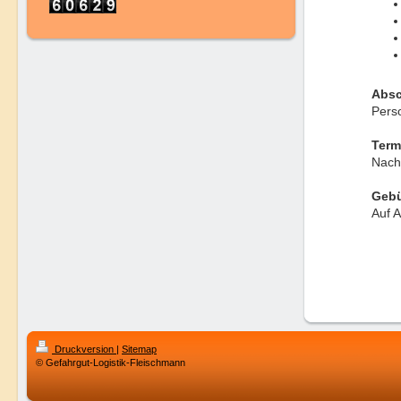
Absc
Pers
Term
Nach
Geb
Auf 
Druckversion
|
Sitemap
© Gefahrgut-Logistik-Fleischmann