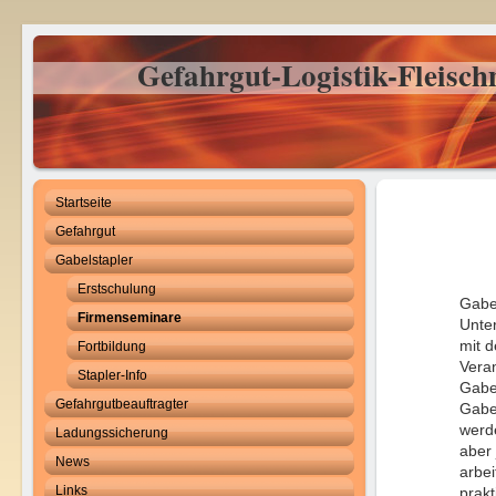
Gefahrgut-Logistik-Fleisc
Startseite
Gefahrgut
Gabelstapler
Erstschulung
Gabel
Firmenseminare
Unte
mit 
Fortbildung
Veran
Stapler-Info
Gabel
Gefahrgutbeauftragter
Gabe
werd
Ladungssicherung
aber 
News
arbei
Links
prakt