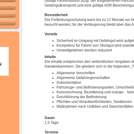
Gültige Fahrerlaubnis (bzgl. der vorgesehenen Fahrze
Gefahrguttransport) und eine gültige ADR-Bescheinigu
Besonderheit
Die Fortbildungsschulung kann bis zu 12 Monate vor 
besucht werden; für die Verlängerung bleibt aber das
Vorteile
Sicherheit im Umgang mit Gefahrgut wird aufge
Kompetenz für Fahrer von Stückgut wird erweite
Umweltgefahren werden reduziert
Inhalte
Die Inhalte entsprechen den verbindlichen Vorgaben de
Handelskammern. Sie gliedern sich in die folgenden „
Allgemeine Vorschriften
Allgemeine Gefahreigenschaften
Dokumentation
Fahrzeuge- und Beförderungsarten, Umschließ
Kennzeichnung, Bezettelung und orange- farb
Durchführung der Beförderung
Pflichten und Verantwortlichkeiten, Sanktionen
Maßnahmen nach Unfällen und Zwischenfällen
Dauer
1,5 Tage
Termine